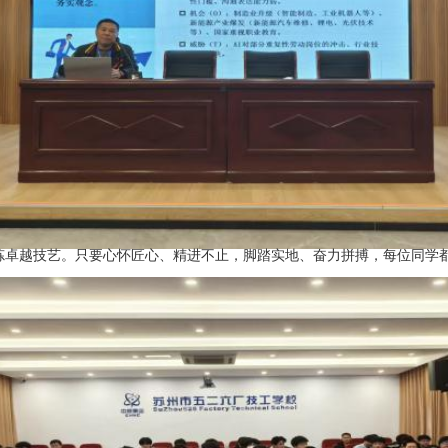
炼卓越技艺。只要心怀匠心、精进不止，脚踏实地、奋力拼搏，每位同学