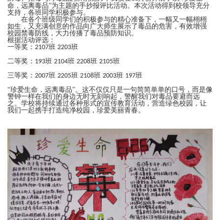
命，远离毒品”为主题的手抄报评比活动。本次活动得到校领导充分
支持，各班同学积极参与。
在各个班级同学们的积极参与的精心准备下，一幅又一幅栩栩
如生，又充满创意的作品向广大师生展示了毒品的危害，有效增强
校园禁毒防线，大力传播了毒品预防知识。
根据活动评选：
一等奖：
班
班
2107
2203
二等奖：
班
班
班
班
193
2104
2208
2105
三等奖：
班
班
班
班
班
2007
2205
2108
2003
197
“珍爱生命，远离毒品”。这不仅仅只是一句简简单单的口号，而是像
警钟一样在我们的身边无时无刻响起，警醒我们对毒品要避而远
之。学校将持续通过各种形式的宣传教育活动，营造绿色校园，让
我们一起携手打造纯净校园，珍爱美丽青春。