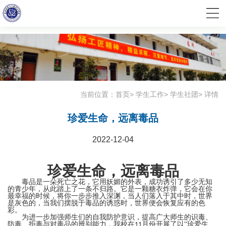
c
当前位置：
首页
>
学生工作
>
学生社团
>
详情
珍爱生命，远离毒品
2022-12-04
珍爱生命，远离毒品
毒品是一朵死亡之花，它用妖媚的外表，成功诱引了多少无知
的青少年，从此踏上了一条不归路。它是一颗糖衣炸弹，它会在你
最幸福的时候，将你一步步推入深渊，当人们落入于其中时，世界
是灰色的，当我们摆脱于毒品的诱惑时，世界便会恢复应有的色
彩。
为进一步加强师生们的自我防护意识，提高广大师生的识毒、
防毒、拒毒与对毒品的辨别能力，我校在
月份开展了以“珍爱生
11