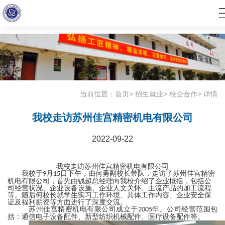
c
当前位置：
首页
>
招生就业
>
校企合作
>
详情
我校走访苏州佳宫精密机电有限公司
2022-09-22
我校走访苏州佳宫精密机电有限公司
我校于
月
日下午
，
由何勇副校长带队
，
走访了苏州佳宫精密
9
15
机电有限公司
，
首先由钱超总经理向我校介绍了企业概括
，
包括公
司经营状况
、
企业设备设施
、
企业人文关怀
、
主流产品的加工流程
等
。
随后何校长就学生实习工作环境
、
具体工作内容
、
企业安全保
证及福利薪资等方面进行了深度交流
。
苏州佳宫精密机电有限公司成立于
年。公司经营范围包
2005
括：通信电子设备配件、新型纺织机械配件、医疗设备配件
等
。